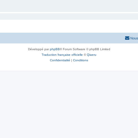
Nous
Développé par
phpBB
® Forum Software © phpBB Limited
Traduction française officielle
©
Qiaeru
Confidentialité
|
Conditions