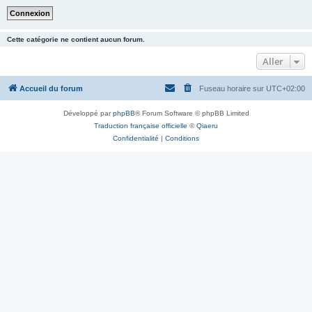
Cette catégorie ne contient aucun forum.
Aller
Accueil du forum
Fuseau horaire sur
UTC+02:00
Développé par
phpBB
® Forum Software © phpBB Limited
Traduction française officielle
©
Qiaeru
Confidentialité
|
Conditions