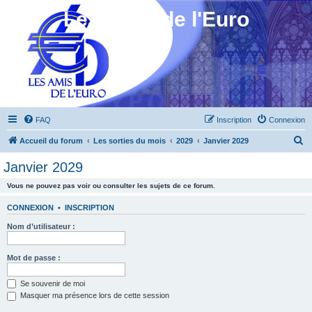
Les Amis de l'Euro
FAQ
Inscription
Connexion
R
Accueil du forum
Les sorties du mois
2029
Janvier 2029
e
Janvier 2029
c
Vous ne pouvez pas voir ou consulter les sujets de ce forum.
h
e
CONNEXION
•
INSCRIPTION
r
Nom d’utilisateur :
c
h
Mot de passe :
e
Se souvenir de moi
r
Masquer ma présence lors de cette session