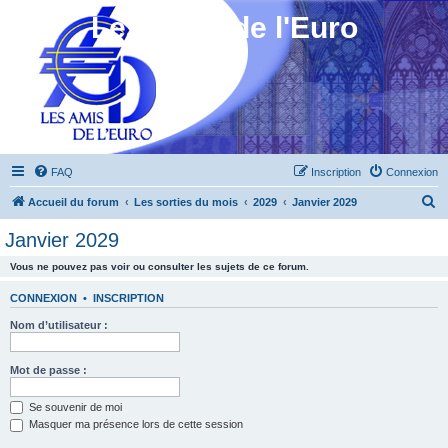
Les Amis de l'Euro
FAQ
Inscription
Connexion
R
Accueil du forum
Les sorties du mois
2029
Janvier 2029
e
Janvier 2029
c
Vous ne pouvez pas voir ou consulter les sujets de ce forum.
h
e
CONNEXION
•
INSCRIPTION
r
Nom d’utilisateur :
c
h
Mot de passe :
e
Se souvenir de moi
r
Masquer ma présence lors de cette session