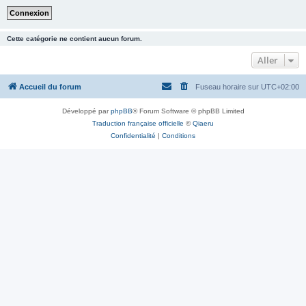
Cette catégorie ne contient aucun forum.
Aller
Accueil du forum
Fuseau horaire sur
UTC+02:00
Développé par
phpBB
® Forum Software © phpBB Limited
Traduction française officielle
©
Qiaeru
Confidentialité
|
Conditions