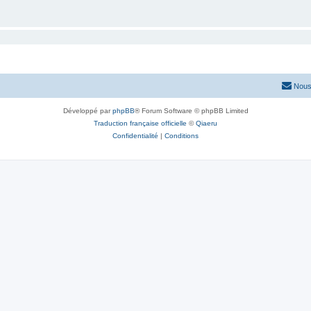
Nous
Développé par
phpBB
® Forum Software © phpBB Limited
Traduction française officielle
©
Qiaeru
Confidentialité
|
Conditions