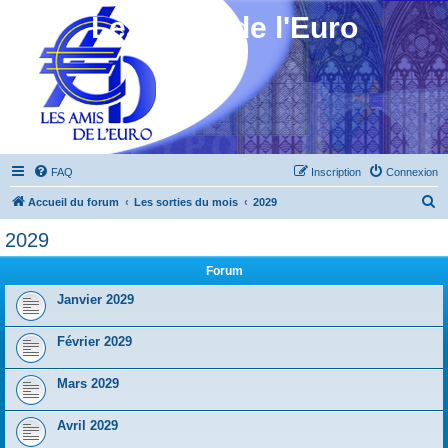
Les Amis de l'Euro
FAQ
Inscription
Connexion
R
Accueil du forum
Les sorties du mois
2029
e
2029
c
Forum
h
e
Janvier 2029
r
Février 2029
c
h
Mars 2029
e
r
Avril 2029