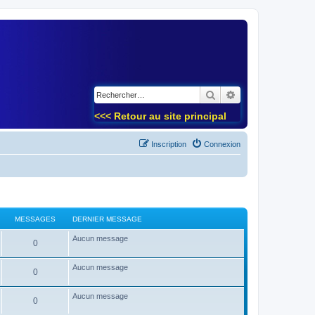
)
Rechercher
Recherche avancé
<<< Retour au site principal
Inscription
Connexion
MESSAGES
DERNIER MESSAGE
Aucun message
0
Aucun message
0
Aucun message
0