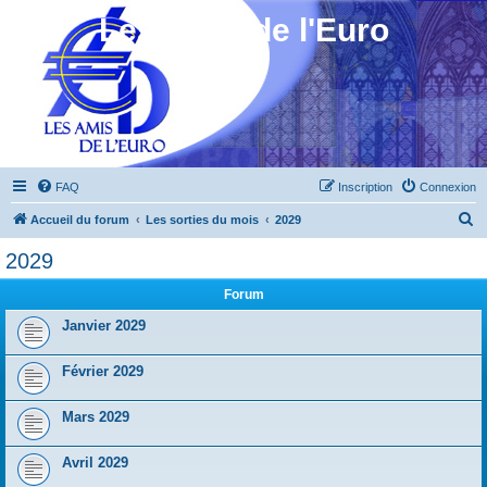
Les Amis de l'Euro
FAQ
Inscription
Connexion
R
Accueil du forum
Les sorties du mois
2029
e
2029
c
Forum
h
e
Janvier 2029
r
Février 2029
c
h
Mars 2029
e
r
Avril 2029