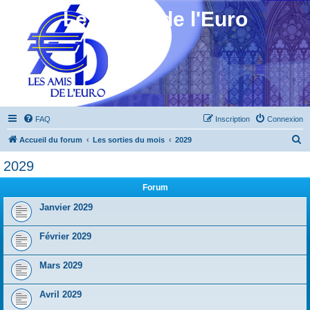
Les Amis de l'Euro
FAQ
Inscription
Connexion
R
Accueil du forum
Les sorties du mois
2029
e
2029
c
Forum
h
e
Janvier 2029
r
Février 2029
c
h
Mars 2029
e
r
Avril 2029