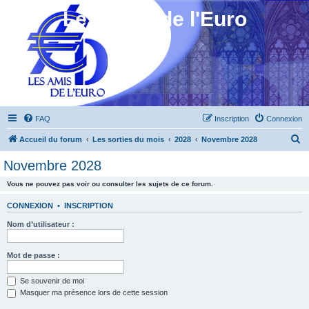
Les Amis de l'Euro
FAQ
Inscription
Connexion
R
Accueil du forum
Les sorties du mois
2028
Novembre 2028
e
Novembre 2028
c
Vous ne pouvez pas voir ou consulter les sujets de ce forum.
h
e
CONNEXION
•
INSCRIPTION
r
Nom d’utilisateur :
c
h
Mot de passe :
e
Se souvenir de moi
r
Masquer ma présence lors de cette session