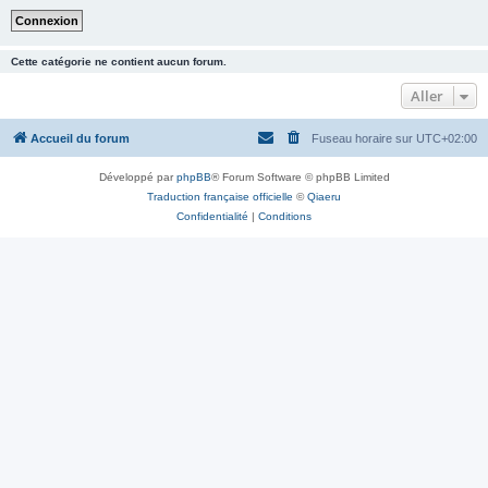
Cette catégorie ne contient aucun forum.
Aller
Accueil du forum
Fuseau horaire sur
UTC+02:00
Développé par
phpBB
® Forum Software © phpBB Limited
Traduction française officielle
©
Qiaeru
Confidentialité
|
Conditions