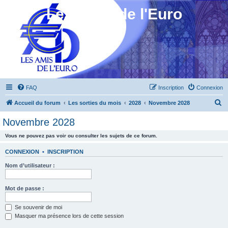
Les Amis de l'Euro
FAQ
Inscription
Connexion
R
Accueil du forum
Les sorties du mois
2028
Novembre 2028
e
Novembre 2028
c
Vous ne pouvez pas voir ou consulter les sujets de ce forum.
h
e
CONNEXION
•
INSCRIPTION
r
Nom d’utilisateur :
c
h
Mot de passe :
e
Se souvenir de moi
r
Masquer ma présence lors de cette session