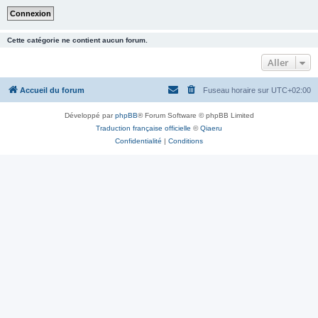
Cette catégorie ne contient aucun forum.
Aller
Accueil du forum
Fuseau horaire sur
UTC+02:00
Développé par
phpBB
® Forum Software © phpBB Limited
Traduction française officielle
©
Qiaeru
Confidentialité
|
Conditions