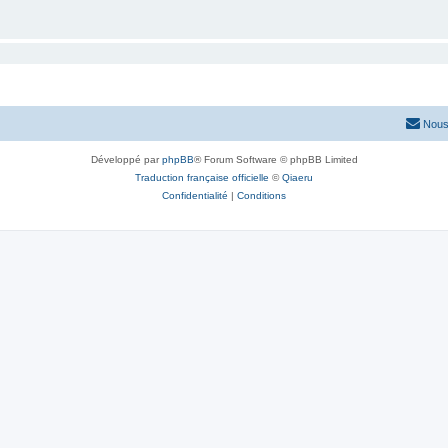
Nous
Développé par
phpBB
® Forum Software © phpBB Limited
Traduction française officielle
©
Qiaeru
Confidentialité
|
Conditions