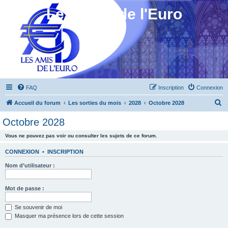
Les Amis de l'Euro
FAQ
Inscription
Connexion
R
Accueil du forum
Les sorties du mois
2028
Octobre 2028
e
Octobre 2028
c
Vous ne pouvez pas voir ou consulter les sujets de ce forum.
h
e
CONNEXION
•
INSCRIPTION
r
Nom d’utilisateur :
c
h
Mot de passe :
e
Se souvenir de moi
r
Masquer ma présence lors de cette session