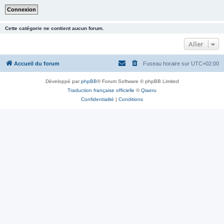
Cette catégorie ne contient aucun forum.
Aller
Accueil du forum
Fuseau horaire sur
UTC+02:00
Développé par
phpBB
® Forum Software © phpBB Limited
Traduction française officielle
©
Qiaeru
Confidentialité
|
Conditions