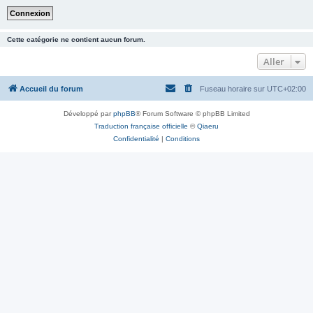
Cette catégorie ne contient aucun forum.
Aller
Accueil du forum
Fuseau horaire sur
UTC+02:00
Développé par
phpBB
® Forum Software © phpBB Limited
Traduction française officielle
©
Qiaeru
Confidentialité
|
Conditions