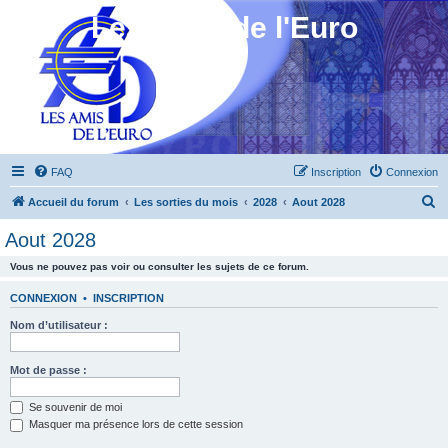
Les Amis de l'Euro
FAQ
Inscription
Connexion
R
Accueil du forum
Les sorties du mois
2028
Aout 2028
e
Aout 2028
c
Vous ne pouvez pas voir ou consulter les sujets de ce forum.
h
e
CONNEXION
•
INSCRIPTION
r
Nom d’utilisateur :
c
h
Mot de passe :
e
Se souvenir de moi
r
Masquer ma présence lors de cette session