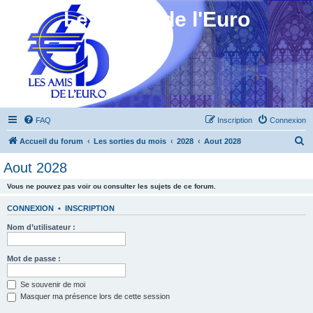
Les Amis de l'Euro
FAQ
Inscription
Connexion
R
Accueil du forum
Les sorties du mois
2028
Aout 2028
e
Aout 2028
c
Vous ne pouvez pas voir ou consulter les sujets de ce forum.
h
e
CONNEXION
•
INSCRIPTION
r
Nom d’utilisateur :
c
h
Mot de passe :
e
Se souvenir de moi
r
Masquer ma présence lors de cette session