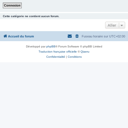
Cette catégorie ne contient aucun forum.
Aller
Accueil du forum
Fuseau horaire sur
UTC+02:00
Développé par
phpBB
® Forum Software © phpBB Limited
Traduction française officielle
©
Qiaeru
Confidentialité
|
Conditions