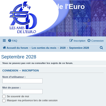
Les Amis de l'Euro
FAQ
Inscription
Connexion
R
Accueil du forum
Les sorties du mois
2028
Septembre 2028
e
Septembre 2028
c
Vous ne pouvez pas voir ou consulter les sujets de ce forum.
h
e
CONNEXION
•
INSCRIPTION
r
Nom d’utilisateur :
c
h
Mot de passe :
e
Se souvenir de moi
r
Masquer ma présence lors de cette session