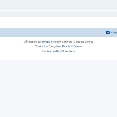
Nous
Développé par
phpBB
® Forum Software © phpBB Limited
Traduction française officielle
©
Qiaeru
Confidentialité
|
Conditions