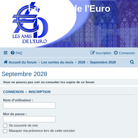
Les Amis de l'Euro
FAQ
Inscription
Connexion
R
Accueil du forum
Les sorties du mois
2028
Septembre 2028
e
Septembre 2028
c
Vous ne pouvez pas voir ou consulter les sujets de ce forum.
h
e
CONNEXION
•
INSCRIPTION
r
Nom d’utilisateur :
c
h
Mot de passe :
e
Se souvenir de moi
r
Masquer ma présence lors de cette session