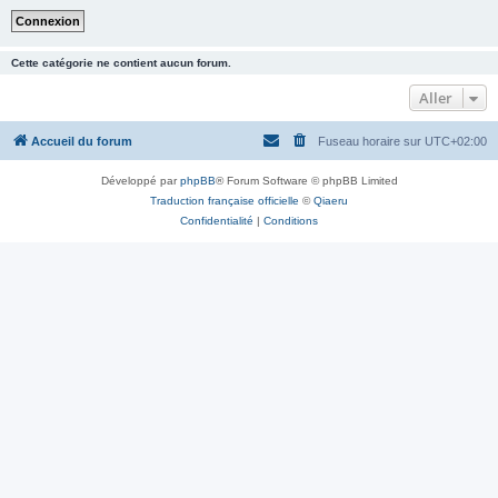
Cette catégorie ne contient aucun forum.
Aller
Accueil du forum
Fuseau horaire sur
UTC+02:00
Développé par
phpBB
® Forum Software © phpBB Limited
Traduction française officielle
©
Qiaeru
Confidentialité
|
Conditions