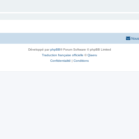
Nous
Développé par
phpBB
® Forum Software © phpBB Limited
Traduction française officielle
©
Qiaeru
Confidentialité
|
Conditions