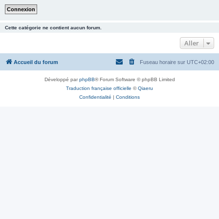
Cette catégorie ne contient aucun forum.
Aller
Accueil du forum
Fuseau horaire sur
UTC+02:00
Développé par
phpBB
® Forum Software © phpBB Limited
Traduction française officielle
©
Qiaeru
Confidentialité
|
Conditions