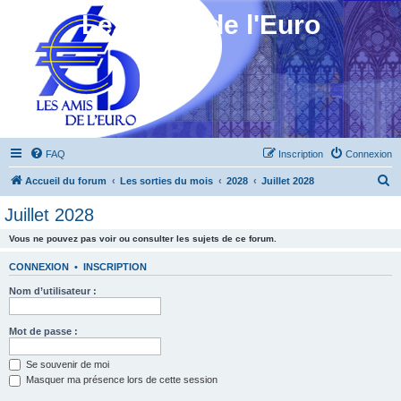
Les Amis de l'Euro
FAQ
Inscription
Connexion
R
Accueil du forum
Les sorties du mois
2028
Juillet 2028
e
Juillet 2028
c
Vous ne pouvez pas voir ou consulter les sujets de ce forum.
h
e
CONNEXION
•
INSCRIPTION
r
Nom d’utilisateur :
c
h
Mot de passe :
e
Se souvenir de moi
r
Masquer ma présence lors de cette session