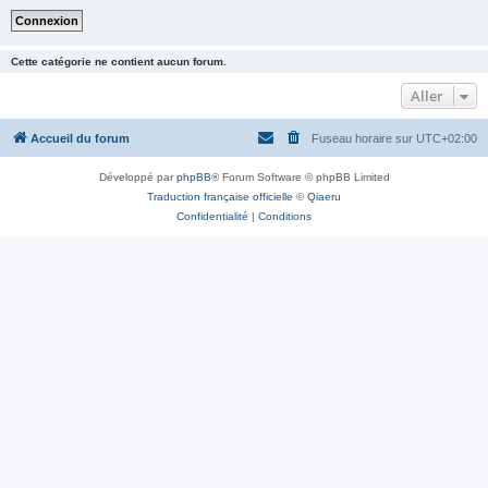
Cette catégorie ne contient aucun forum.
Aller
Accueil du forum
Fuseau horaire sur
UTC+02:00
Développé par
phpBB
® Forum Software © phpBB Limited
Traduction française officielle
©
Qiaeru
Confidentialité
|
Conditions