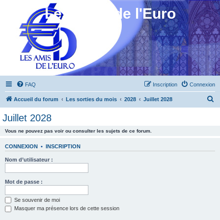
Les Amis de l'Euro
FAQ
Inscription
Connexion
R
Accueil du forum
Les sorties du mois
2028
Juillet 2028
e
Juillet 2028
c
Vous ne pouvez pas voir ou consulter les sujets de ce forum.
h
e
CONNEXION
•
INSCRIPTION
r
Nom d’utilisateur :
c
h
Mot de passe :
e
Se souvenir de moi
r
Masquer ma présence lors de cette session