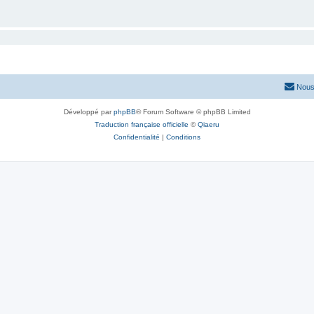
Nous
Développé par
phpBB
® Forum Software © phpBB Limited
Traduction française officielle
©
Qiaeru
Confidentialité
|
Conditions