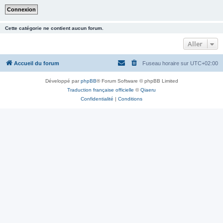
Cette catégorie ne contient aucun forum.
Aller
Accueil du forum
Fuseau horaire sur
UTC+02:00
Développé par
phpBB
® Forum Software © phpBB Limited
Traduction française officielle
©
Qiaeru
Confidentialité
|
Conditions