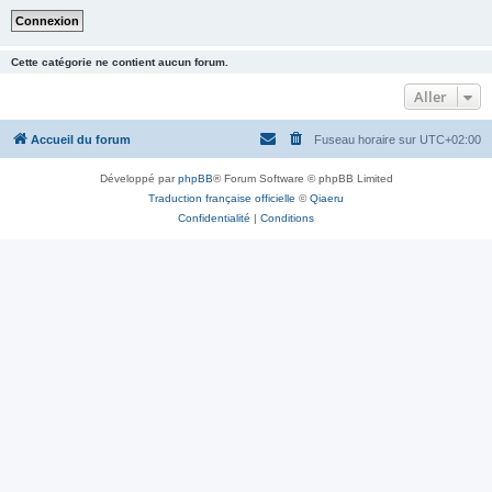
Cette catégorie ne contient aucun forum.
Aller
Accueil du forum
Fuseau horaire sur
UTC+02:00
Développé par
phpBB
® Forum Software © phpBB Limited
Traduction française officielle
©
Qiaeru
Confidentialité
|
Conditions