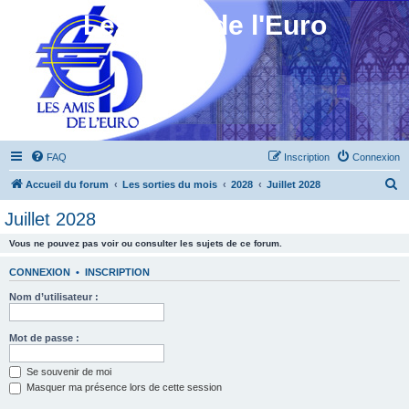
Les Amis de l'Euro
FAQ
Inscription
Connexion
R
Accueil du forum
Les sorties du mois
2028
Juillet 2028
e
Juillet 2028
c
Vous ne pouvez pas voir ou consulter les sujets de ce forum.
h
e
CONNEXION
•
INSCRIPTION
r
Nom d’utilisateur :
c
h
Mot de passe :
e
Se souvenir de moi
r
Masquer ma présence lors de cette session