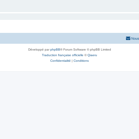
Nous
Développé par
phpBB
® Forum Software © phpBB Limited
Traduction française officielle
©
Qiaeru
Confidentialité
|
Conditions