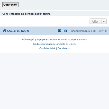
Cette catégorie ne contient aucun forum.
Aller
Accueil du forum
Fuseau horaire sur
UTC+02:00
Développé par
phpBB
® Forum Software © phpBB Limited
Traduction française officielle
©
Qiaeru
Confidentialité
|
Conditions