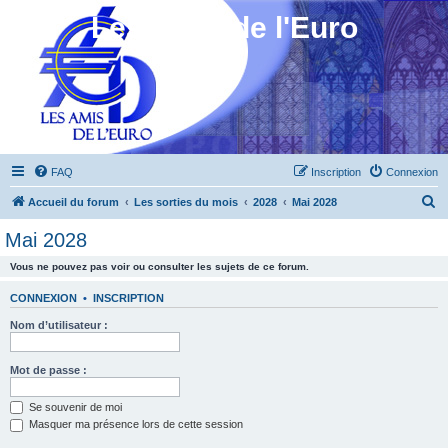
Les Amis de l'Euro
FAQ
Inscription
Connexion
R
Accueil du forum
Les sorties du mois
2028
Mai 2028
e
Mai 2028
c
Vous ne pouvez pas voir ou consulter les sujets de ce forum.
h
e
CONNEXION
•
INSCRIPTION
r
Nom d’utilisateur :
c
h
Mot de passe :
e
Se souvenir de moi
r
Masquer ma présence lors de cette session