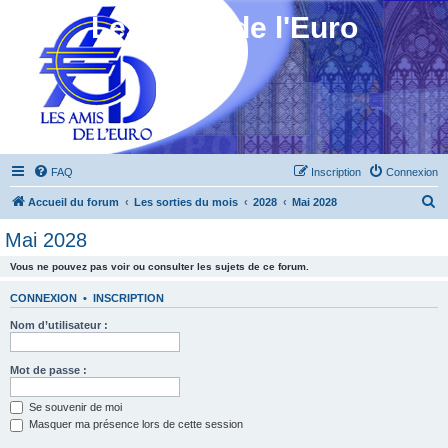
Les Amis de l'Euro
FAQ
Inscription
Connexion
R
Accueil du forum
Les sorties du mois
2028
Mai 2028
e
Mai 2028
c
Vous ne pouvez pas voir ou consulter les sujets de ce forum.
h
e
CONNEXION
•
INSCRIPTION
r
Nom d’utilisateur :
c
h
Mot de passe :
e
Se souvenir de moi
r
Masquer ma présence lors de cette session