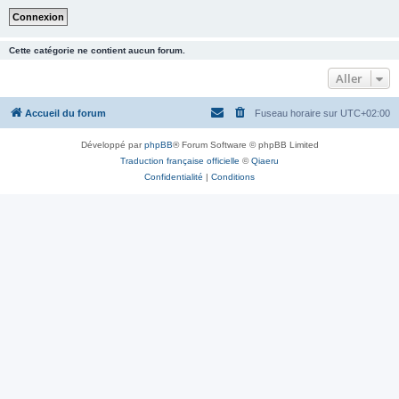
Cette catégorie ne contient aucun forum.
Aller
Accueil du forum
Fuseau horaire sur
UTC+02:00
Développé par
phpBB
® Forum Software © phpBB Limited
Traduction française officielle
©
Qiaeru
Confidentialité
|
Conditions