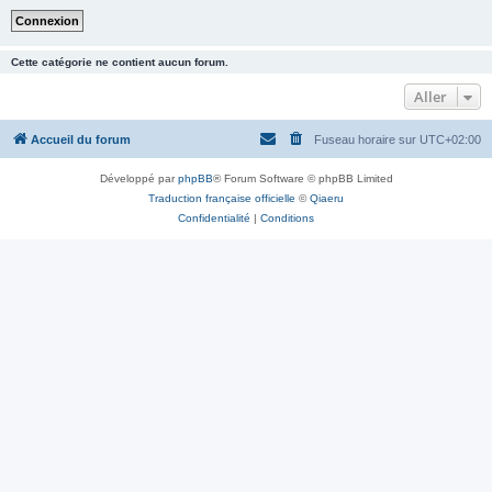
Cette catégorie ne contient aucun forum.
Aller
Accueil du forum
Fuseau horaire sur
UTC+02:00
Développé par
phpBB
® Forum Software © phpBB Limited
Traduction française officielle
©
Qiaeru
Confidentialité
|
Conditions