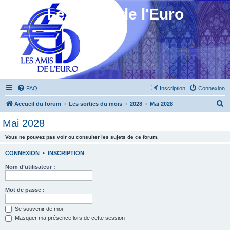
Les Amis de l'Euro
FAQ
Inscription
Connexion
R
Accueil du forum
Les sorties du mois
2028
Mai 2028
e
Mai 2028
c
Vous ne pouvez pas voir ou consulter les sujets de ce forum.
h
e
CONNEXION
•
INSCRIPTION
r
Nom d’utilisateur :
c
h
Mot de passe :
e
Se souvenir de moi
r
Masquer ma présence lors de cette session