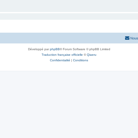
Nous
Développé par
phpBB
® Forum Software © phpBB Limited
Traduction française officielle
©
Qiaeru
Confidentialité
|
Conditions