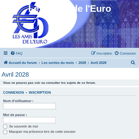
Les Amis de l'Euro
FAQ
Inscription
Connexion
R
Accueil du forum
Les sorties du mois
2028
Avril 2028
e
Avril 2028
c
Vous ne pouvez pas voir ou consulter les sujets de ce forum.
h
e
CONNEXION
•
INSCRIPTION
r
Nom d’utilisateur :
c
h
Mot de passe :
e
Se souvenir de moi
r
Masquer ma présence lors de cette session