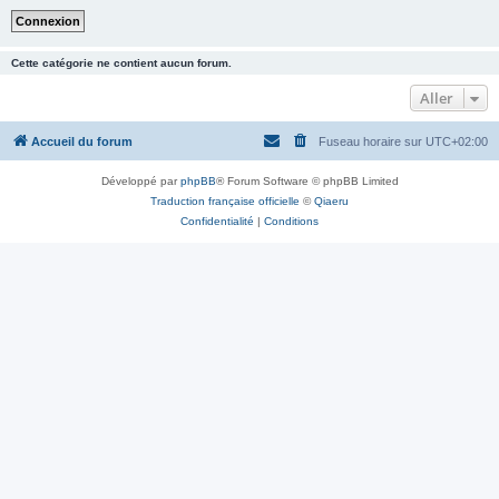
Cette catégorie ne contient aucun forum.
Aller
Accueil du forum
Fuseau horaire sur
UTC+02:00
Développé par
phpBB
® Forum Software © phpBB Limited
Traduction française officielle
©
Qiaeru
Confidentialité
|
Conditions