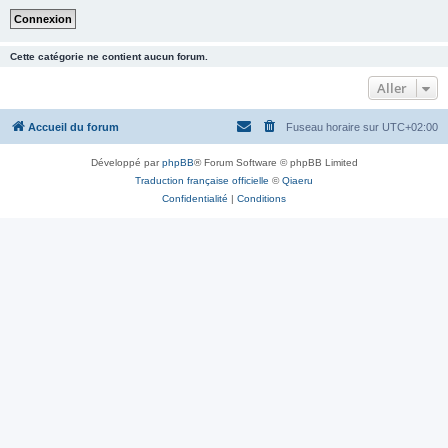
Cette catégorie ne contient aucun forum.
Aller
Accueil du forum
Fuseau horaire sur
UTC+02:00
Développé par
phpBB
® Forum Software © phpBB Limited
Traduction française officielle
©
Qiaeru
Confidentialité
|
Conditions