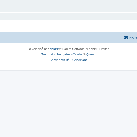
Nous
Développé par
phpBB
® Forum Software © phpBB Limited
Traduction française officielle
©
Qiaeru
Confidentialité
|
Conditions