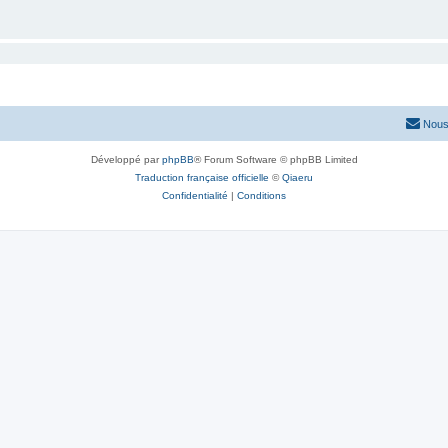
Nous
Développé par
phpBB
® Forum Software © phpBB Limited
Traduction française officielle
©
Qiaeru
Confidentialité
|
Conditions