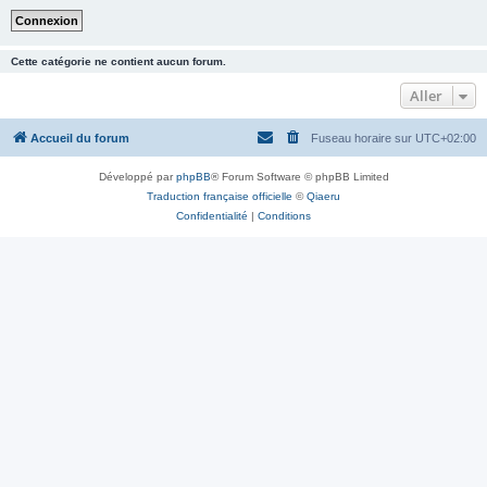
Cette catégorie ne contient aucun forum.
Aller
Accueil du forum
Fuseau horaire sur
UTC+02:00
Développé par
phpBB
® Forum Software © phpBB Limited
Traduction française officielle
©
Qiaeru
Confidentialité
|
Conditions