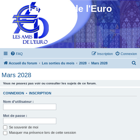
Les Amis de l'Euro
FAQ
Inscription
Connexion
R
Accueil du forum
Les sorties du mois
2028
Mars 2028
e
Mars 2028
c
Vous ne pouvez pas voir ou consulter les sujets de ce forum.
h
e
CONNEXION
•
INSCRIPTION
r
Nom d’utilisateur :
c
h
Mot de passe :
e
Se souvenir de moi
r
Masquer ma présence lors de cette session