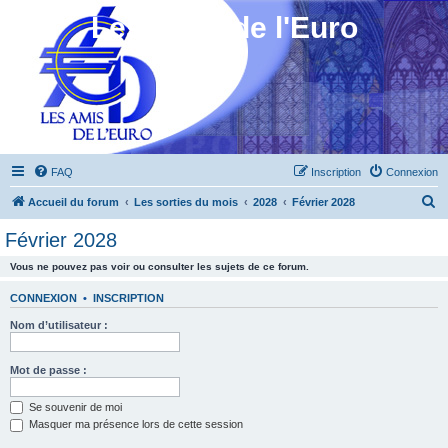
Les Amis de l'Euro
FAQ
Inscription
Connexion
R
Accueil du forum
Les sorties du mois
2028
Février 2028
e
Février 2028
c
Vous ne pouvez pas voir ou consulter les sujets de ce forum.
h
e
CONNEXION
•
INSCRIPTION
r
Nom d’utilisateur :
c
h
Mot de passe :
e
Se souvenir de moi
r
Masquer ma présence lors de cette session