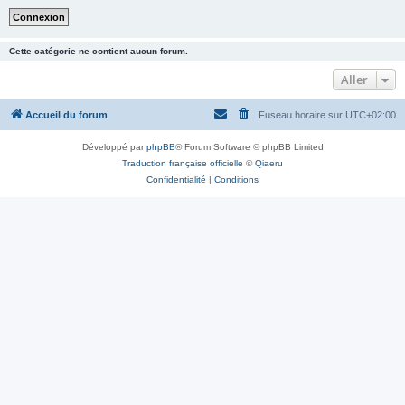
Cette catégorie ne contient aucun forum.
Aller
Accueil du forum
Fuseau horaire sur
UTC+02:00
Développé par
phpBB
® Forum Software © phpBB Limited
Traduction française officielle
©
Qiaeru
Confidentialité
|
Conditions