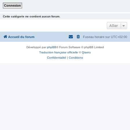
Cette catégorie ne contient aucun forum.
Aller
Accueil du forum
Fuseau horaire sur
UTC+02:00
Développé par
phpBB
® Forum Software © phpBB Limited
Traduction française officielle
©
Qiaeru
Confidentialité
|
Conditions