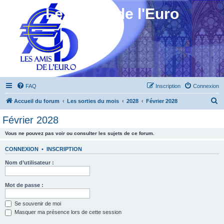
Les Amis de l'Euro
FAQ
Inscription
Connexion
R
Accueil du forum
Les sorties du mois
2028
Février 2028
e
Février 2028
c
Vous ne pouvez pas voir ou consulter les sujets de ce forum.
h
e
CONNEXION
•
INSCRIPTION
r
Nom d’utilisateur :
c
h
Mot de passe :
e
Se souvenir de moi
r
Masquer ma présence lors de cette session