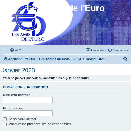
Les Amis de l'Euro
FAQ
Inscription
Connexion
R
Accueil du forum
Les sorties du mois
2028
Janvier 2028
e
Janvier 2028
c
Vous ne pouvez pas voir ou consulter les sujets de ce forum.
h
e
CONNEXION
•
INSCRIPTION
r
Nom d’utilisateur :
c
h
Mot de passe :
e
Se souvenir de moi
r
Masquer ma présence lors de cette session