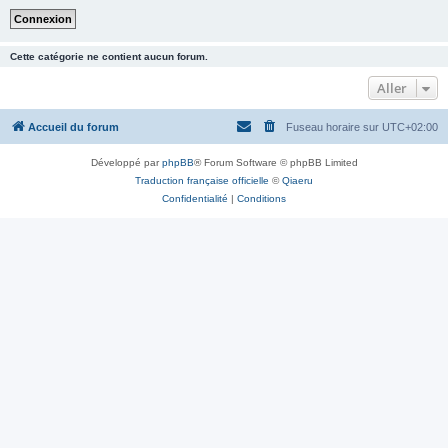
Cette catégorie ne contient aucun forum.
Aller
Accueil du forum
Fuseau horaire sur
UTC+02:00
Développé par
phpBB
® Forum Software © phpBB Limited
Traduction française officielle
©
Qiaeru
Confidentialité
|
Conditions