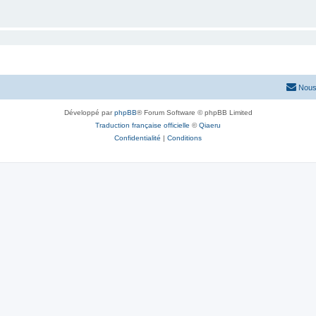
Nous
Développé par
phpBB
® Forum Software © phpBB Limited
Traduction française officielle
©
Qiaeru
Confidentialité
|
Conditions