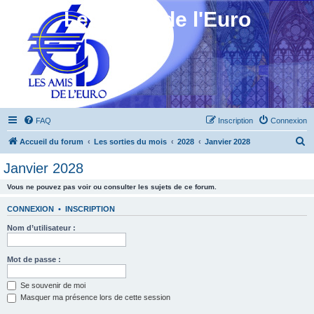
Les Amis de l'Euro
FAQ
Inscription
Connexion
R
Accueil du forum
Les sorties du mois
2028
Janvier 2028
e
Janvier 2028
c
Vous ne pouvez pas voir ou consulter les sujets de ce forum.
h
e
CONNEXION
•
INSCRIPTION
r
Nom d’utilisateur :
c
h
Mot de passe :
e
Se souvenir de moi
r
Masquer ma présence lors de cette session