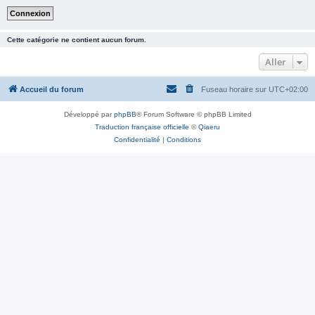
Cette catégorie ne contient aucun forum.
Aller
Accueil du forum
Fuseau horaire sur
UTC+02:00
Développé par
phpBB
® Forum Software © phpBB Limited
Traduction française officielle
©
Qiaeru
Confidentialité
|
Conditions