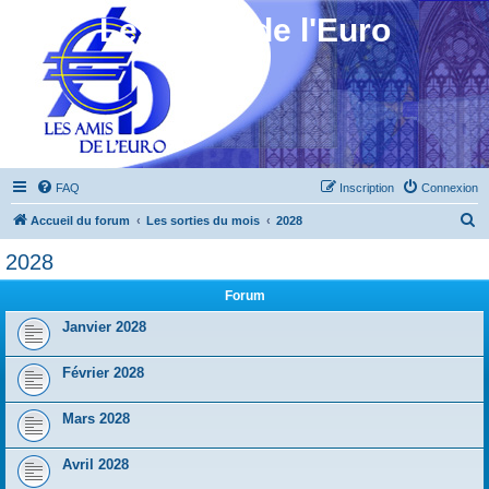
Les Amis de l'Euro
FAQ
Inscription
Connexion
R
Accueil du forum
Les sorties du mois
2028
e
2028
c
Forum
h
e
Janvier 2028
r
Février 2028
c
h
Mars 2028
e
r
Avril 2028