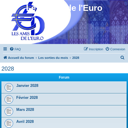
Les Amis de l'Euro
FAQ
Inscription
Connexion
R
Accueil du forum
Les sorties du mois
2028
e
2028
c
Forum
h
e
Janvier 2028
r
Février 2028
c
h
Mars 2028
e
r
Avril 2028