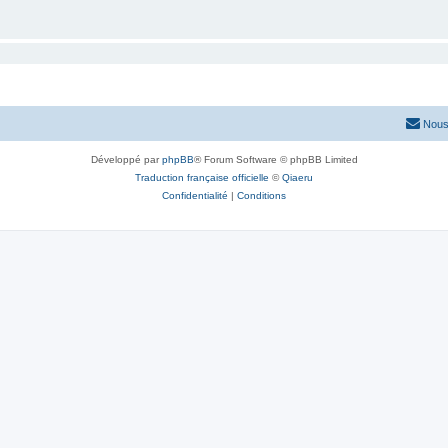
Nous
Développé par
phpBB
® Forum Software © phpBB Limited
Traduction française officielle
©
Qiaeru
Confidentialité
|
Conditions