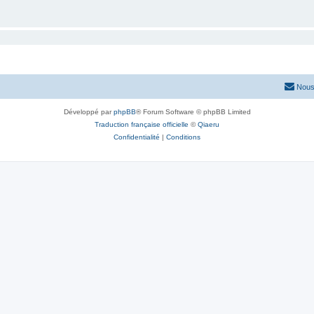
Nous
Développé par
phpBB
® Forum Software © phpBB Limited
Traduction française officielle
©
Qiaeru
Confidentialité
|
Conditions