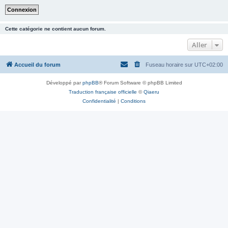
Cette catégorie ne contient aucun forum.
Aller
Accueil du forum
Fuseau horaire sur
UTC+02:00
Développé par
phpBB
® Forum Software © phpBB Limited
Traduction française officielle
©
Qiaeru
Confidentialité
|
Conditions