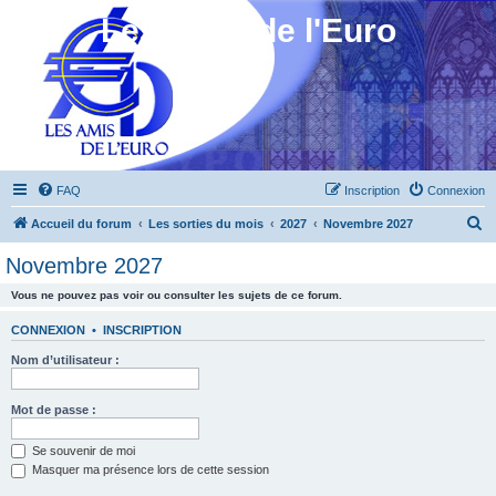
Les Amis de l'Euro
FAQ
Inscription
Connexion
R
Accueil du forum
Les sorties du mois
2027
Novembre 2027
e
Novembre 2027
c
Vous ne pouvez pas voir ou consulter les sujets de ce forum.
h
e
CONNEXION
•
INSCRIPTION
r
Nom d’utilisateur :
c
h
Mot de passe :
e
Se souvenir de moi
r
Masquer ma présence lors de cette session