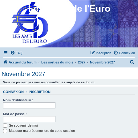
Les Amis de l'Euro
FAQ
Inscription
Connexion
R
Accueil du forum
Les sorties du mois
2027
Novembre 2027
e
Novembre 2027
c
Vous ne pouvez pas voir ou consulter les sujets de ce forum.
h
e
CONNEXION
•
INSCRIPTION
r
Nom d’utilisateur :
c
h
Mot de passe :
e
Se souvenir de moi
r
Masquer ma présence lors de cette session