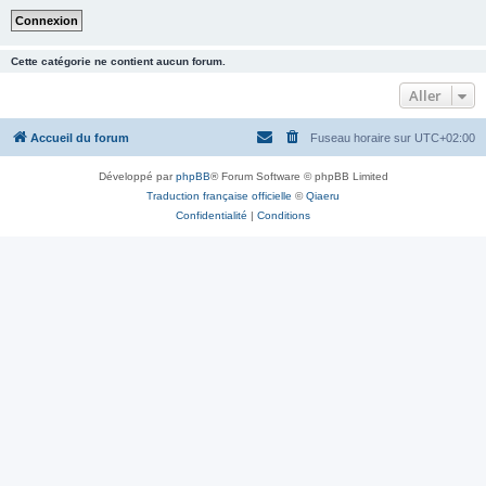
Cette catégorie ne contient aucun forum.
Aller
Accueil du forum
Fuseau horaire sur
UTC+02:00
Développé par
phpBB
® Forum Software © phpBB Limited
Traduction française officielle
©
Qiaeru
Confidentialité
|
Conditions