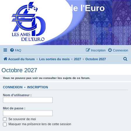
Les Amis de l'Euro
FAQ
Inscription
Connexion
R
Accueil du forum
Les sorties du mois
2027
Octobre 2027
e
Octobre 2027
c
Vous ne pouvez pas voir ou consulter les sujets de ce forum.
h
e
CONNEXION
•
INSCRIPTION
r
Nom d’utilisateur :
c
h
Mot de passe :
e
Se souvenir de moi
r
Masquer ma présence lors de cette session