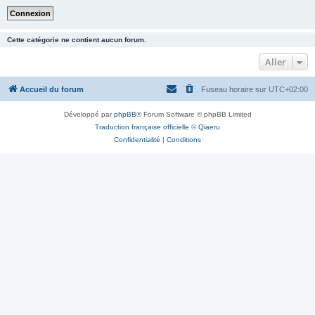
Cette catégorie ne contient aucun forum.
Aller
Accueil du forum
Fuseau horaire sur
UTC+02:00
Développé par
phpBB
® Forum Software © phpBB Limited
Traduction française officielle
©
Qiaeru
Confidentialité
|
Conditions