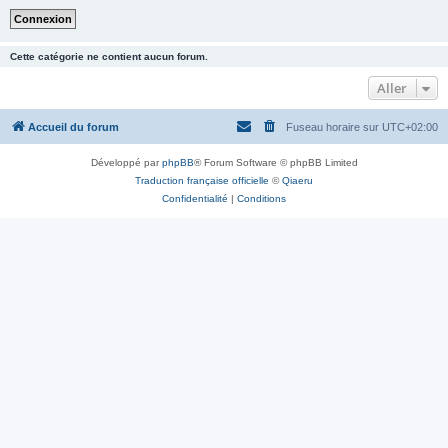
Cette catégorie ne contient aucun forum.
Aller
Accueil du forum
Fuseau horaire sur
UTC+02:00
Développé par
phpBB
® Forum Software © phpBB Limited
Traduction française officielle
©
Qiaeru
Confidentialité
|
Conditions