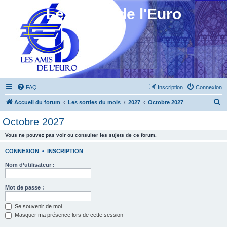
Les Amis de l'Euro
FAQ
Inscription
Connexion
R
Accueil du forum
Les sorties du mois
2027
Octobre 2027
e
Octobre 2027
c
Vous ne pouvez pas voir ou consulter les sujets de ce forum.
h
e
CONNEXION
•
INSCRIPTION
r
Nom d’utilisateur :
c
h
Mot de passe :
e
Se souvenir de moi
r
Masquer ma présence lors de cette session