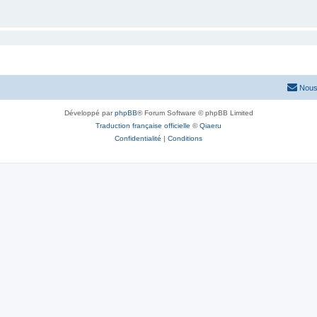
Nous
Développé par
phpBB
® Forum Software © phpBB Limited
Traduction française officielle
©
Qiaeru
Confidentialité
|
Conditions