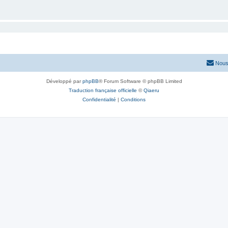
Nous
Développé par
phpBB
® Forum Software © phpBB Limited
Traduction française officielle
©
Qiaeru
Confidentialité
|
Conditions