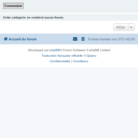
Cette catégorie ne contient aucun forum.
Aller
Accueil du forum
Fuseau horaire sur
UTC+02:00
Développé par
phpBB
® Forum Software © phpBB Limited
Traduction française officielle
©
Qiaeru
Confidentialité
|
Conditions