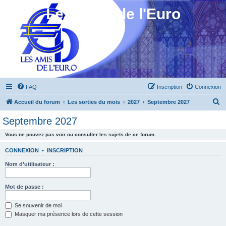
Les Amis de l'Euro
FAQ
Inscription
Connexion
R
Accueil du forum
Les sorties du mois
2027
Septembre 2027
e
Septembre 2027
c
Vous ne pouvez pas voir ou consulter les sujets de ce forum.
h
e
CONNEXION
•
INSCRIPTION
r
Nom d’utilisateur :
c
h
Mot de passe :
e
Se souvenir de moi
r
Masquer ma présence lors de cette session