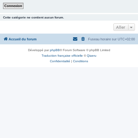
Cette catégorie ne contient aucun forum.
Aller
Accueil du forum
Fuseau horaire sur
UTC+02:00
Développé par
phpBB
® Forum Software © phpBB Limited
Traduction française officielle
©
Qiaeru
Confidentialité
|
Conditions