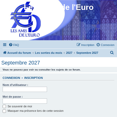
Les Amis de l'Euro
FAQ
Inscription
Connexion
R
Accueil du forum
Les sorties du mois
2027
Septembre 2027
e
Septembre 2027
c
Vous ne pouvez pas voir ou consulter les sujets de ce forum.
h
e
CONNEXION
•
INSCRIPTION
r
Nom d’utilisateur :
c
h
Mot de passe :
e
Se souvenir de moi
r
Masquer ma présence lors de cette session